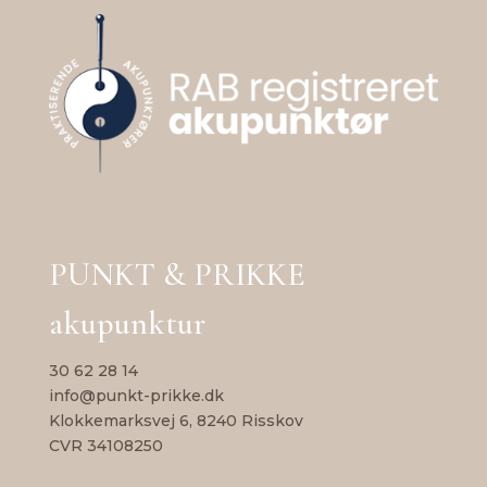
PUNKT & PRIKKE
akupunktur
30 62 28 14
info@punkt-prikke.dk
Klokkemarksvej 6, 8240 Risskov
CVR 34108250