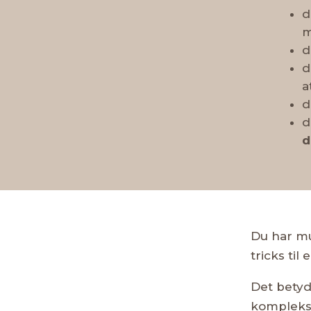
m
d
d
a
d
d
Du har mul
tricks ti
Det betyde
kompleks