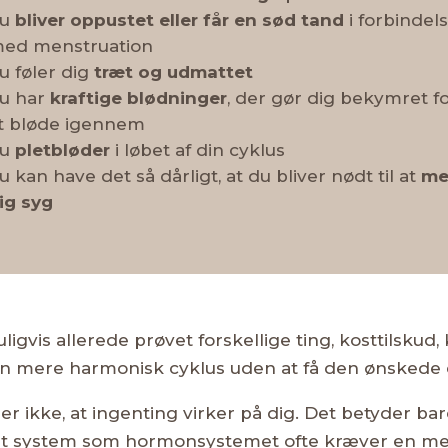
du
bliver oppustet eller får en sød tand
i forbindel
ed menstruation
u føler dig
træt og udmattet
u har
kraftige blødninger
, der gør dig bekymret f
t bløde igennem
du
pletbløder
i løbet af din cyklus
u kan have det så dårligt, at du bliver nødt til at
me
ig syg
igvis allerede prøvet forskellige ting, kosttilskud, 
l en mere harmonisk cyklus uden at få den ønskede 
r ikke, at ingenting virker på dig. Det betyder bare
t system som hormonsystemet ofte kræver en m