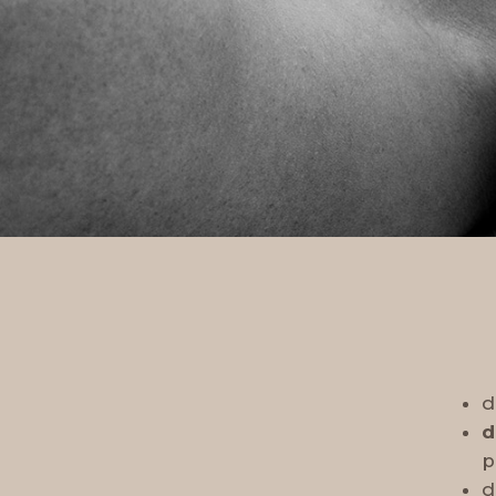
d
d
p
d