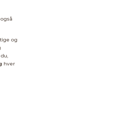
 også
tige og
g
 du,
g
hver