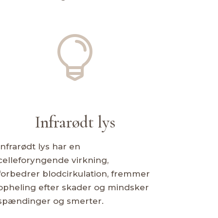

Infrarødt lys
Infrarødt lys har en
celleforyngende virkning,
forbedrer blodcirkulation, fremmer
opheling efter skader og mindsker
spændinger og smerter.