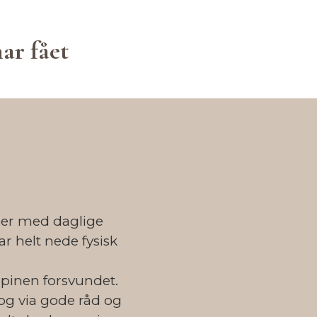
ar fået
der med daglige
r helt nede fysisk
dpinen forsvundet.
 og via gode råd og