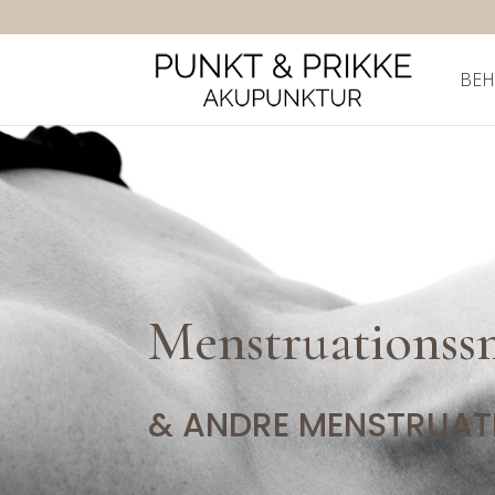
BEH
Menstruationss
& ANDRE MENSTRUAT