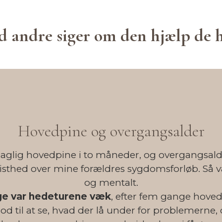
d andre siger om den hjælp de h
Hovedpine og overgangsalder
aglig hovedpine i to måneder, og overgangsal
isthed over mine forældres sygdomsforløb. Så va
og mentalt.
nge var hedeturene væk
, efter fem gange hove
god til at se, hvad der lå under for problemerne,