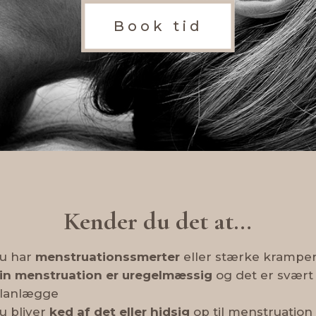
Book tid
Kender du det at…
u har
menstruationssmerter
eller stærke krampe
in menstruation er uregelmæssig
og det er svært
lanlægge
u bliver
ked af det eller hidsig
op til menstruation