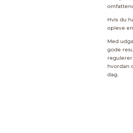
omfattend
Hvis du h
opleve e
Med udga
gode resu
regulerer
hvordan 
dag.