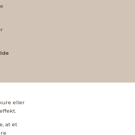
se
or
lde
kure eller
effekt.
, at et
ere