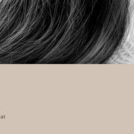
r
 at