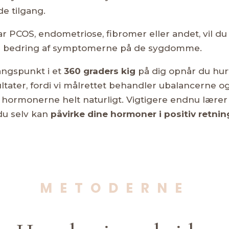
e tilgang.
ar PCOS, endometriose, fibromer eller andet, vil du
n bedring af symptomerne på de sygdomme.
ngspunkt i et
360 graders kig
på dig opnår du hur
ltater, fordi vi målrettet behandler ubalancerne o
 hormonerne helt naturligt. Vigtigere endnu lærer
du selv kan
påvirke dine hormoner i positiv retnin
METODERNE