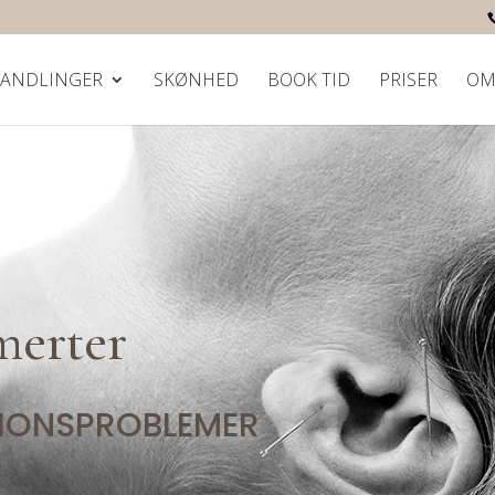
ANDLINGER
SKØNHED
BOOK TID
PRISER
O
merter
IONSPROBLEMER