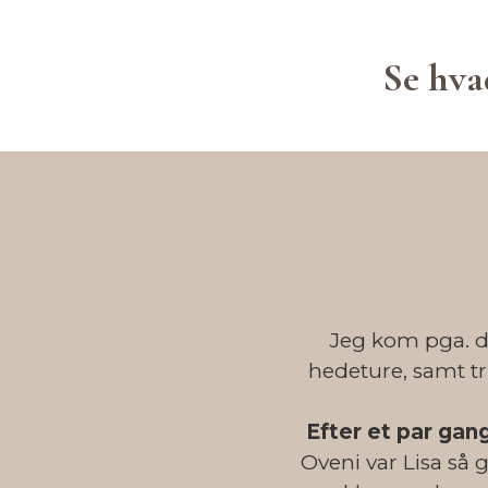
Se hva
Jeg kom pga. d
hedeture, samt tr
Efter et par ga
Oveni var Lisa så 